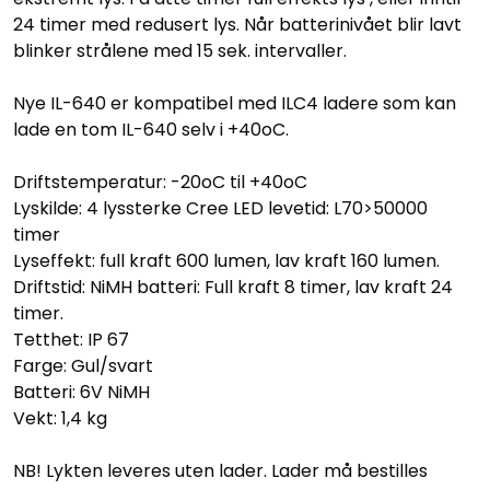
24 timer med redusert lys. Når batterinivået blir lavt
blinker strålene med 15 sek. intervaller.
Nye IL-640 er kompatibel med ILC4 ladere som kan
lade en tom IL-640 selv i +40oC.
Driftstemperatur: -20oC til +40oC
Lyskilde: 4 lyssterke Cree LED levetid: L70>50000
timer
Lyseffekt: full kraft 600 lumen, lav kraft 160 lumen.
Driftstid: NiMH batteri: Full kraft 8 timer, lav kraft 24
timer.
Tetthet: IP 67
Farge: Gul/svart
Batteri: 6V NiMH
Vekt: 1,4 kg
NB! Lykten leveres uten lader. Lader må bestilles