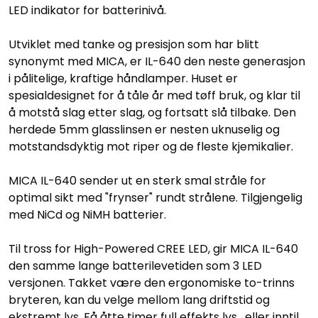
LED indikator for batterinivå.
Utviklet med tanke og presisjon som har blitt
synonymt med MICA, er IL-640 den neste generasjon
i pålitelige, kraftige håndlamper. Huset er
spesialdesignet for å tåle år med tøff bruk, og klar til
å motstå slag etter slag, og fortsatt slå tilbake. Den
herdede 5mm glasslinsen er nesten uknuselig og
motstandsdyktig mot riper og de fleste kjemikalier.
MICA IL-640 sender ut en sterk smal stråle for
optimal sikt med "frynser" rundt strålene. Tilgjengelig
med NiCd og NiMH batterier.
Til tross for High-Powered CREE LED, gir MICA IL-640
den samme lange batterilevetiden som 3 LED
versjonen. Takket være den ergonomiske to-trinns
bryteren, kan du velge mellom lang driftstid og
ekstremt lys. Få åtte timer full effekts lys , eller inntil