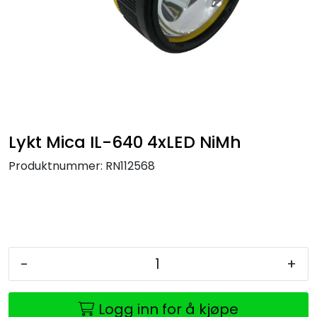
Lykt Mica IL-640 4xLED NiMh
Produktnummer:
RN112568
-
+
Logg inn for å kjøpe