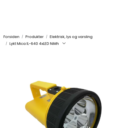
Skip to main content
Brannbiler
Forsiden
Produkter
Elektrisk, lys og varsling
Produkter
Lykt Mica IL-640 4xLED NiMh
Reservedeler
Nyheter
Om oss
Kvalitet og miljø