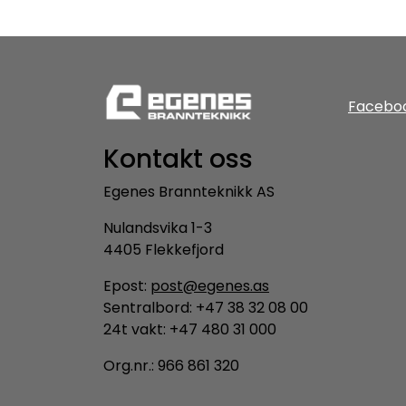
Facebo
Kontakt oss
Egenes Brannteknikk AS
Nulandsvika 1-3
4405 Flekkefjord
Epost:
post@egenes.as
Sentralbord: +47 38 32 08 00
24t vakt: +47 480 31 000
Org.nr.: 966 861 320