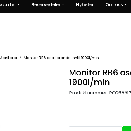
odukter
Reservedeler
Nyheter
Om oss
Ris og ros
Monitorer
Monitor RB6 oscillerende inntil 1900l/min
Monitor RB6 osc
1900l/min
Produktnummer:
RO26551