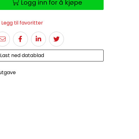
Logg inn for å kjøpe
Legg til favoritter
Last ned datablad
 utgave