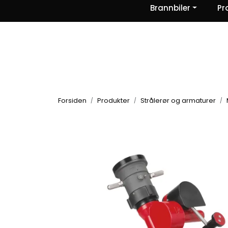
Skip to main content
Brannbiler
Pr
|
|
|
Nyheter
Om oss
Kontakt Oss
Forsiden
Produkter
Strålerør og armaturer