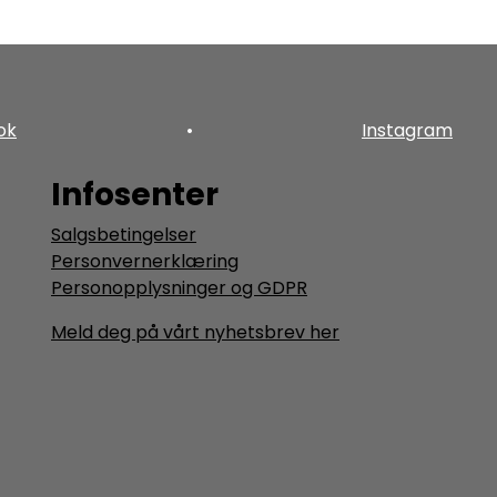
ok
•
Instagram
Infosenter
Salgsbetingelser
Personvernerklæring
Personopplysninger og GDPR
Meld deg på vårt nyhetsbrev her