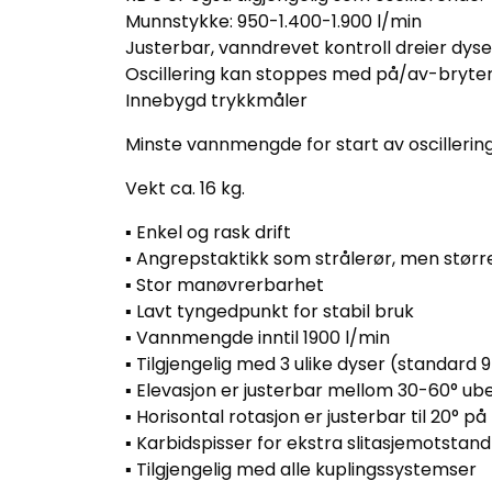
Munnstykke: 950-1.400-1.900 l/min
Justerbar, vanndrevet kontroll dreier dysen 1
Oscillering kan stoppes med på/av-bryte
Innebygd trykkmåler
Minste vannmengde for start av oscillering
Vekt ca. 16 kg.
▪ Enkel og rask drift
▪ Angrepstaktikk som strålerør, men stø
▪ Stor manøvrerbarhet
▪ Lavt tyngedpunkt for stabil bruk
▪ Vannmengde inntil 1900 l/min
▪ Tilgjengelig med 3 ulike dyser (standard
▪ Elevasjon er justerbar mellom 30-60° u
▪ Horisontal rotasjon er justerbar til 20° p
▪ Karbidspisser for ekstra slitasjemotstand 
▪ Tilgjengelig med alle kuplingssystemser