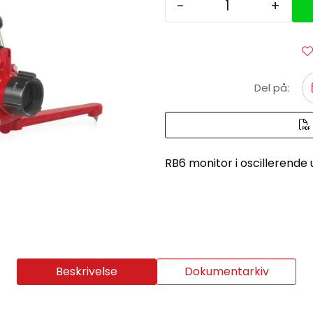
-
+
Del på:
RB6 monitor i oscillerende
Beskrivelse
Dokumentarkiv