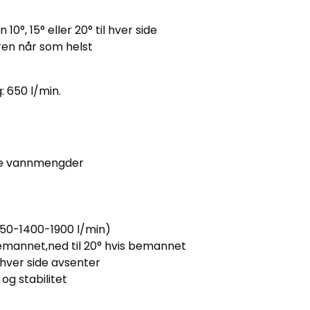
0°, 15° eller 20° til hver side
ren når som helst
: 650 l/min.
rre vannmengder
 950-1400-1900 l/min)
bemannet,ned til 20° hvis bemannet
å hver side avsenter
og stabilitet