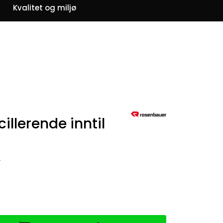
0
Kvalitet og miljø
Om oss
Favoritter
Logg inn
illerende inntil
2