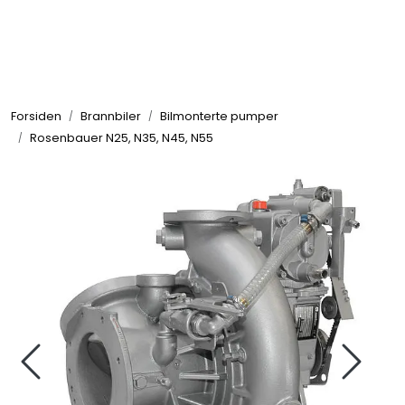
Skip to main content
Brannbiler
Forsiden
Brannbiler
Bilmonterte pumper
Produkter
Rosenbauer N25, N35, N45, N55
Reservedeler
Nyheter
Om oss
Kvalitet og miljø