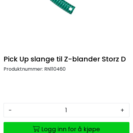
Pick Up slange til Z-blander Storz D
Produktnummer:
RN110460
-
+
Logg inn for å kjøpe