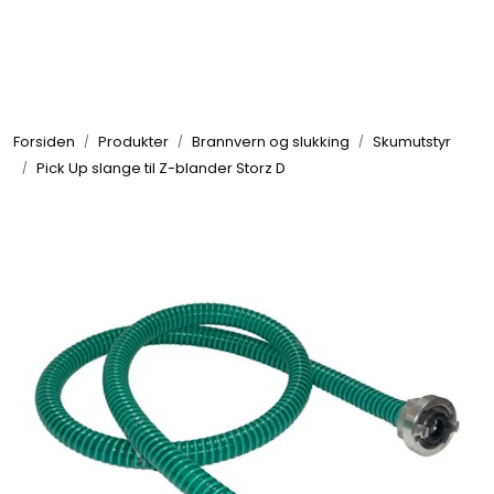
Skip to main content
Brannbiler
Forsiden
Produkter
Brannvern og slukking
Skumutstyr
Produkter
Pick Up slange til Z-blander Storz D
Reservedeler
Nyheter
Om oss
Kvalitet og miljø