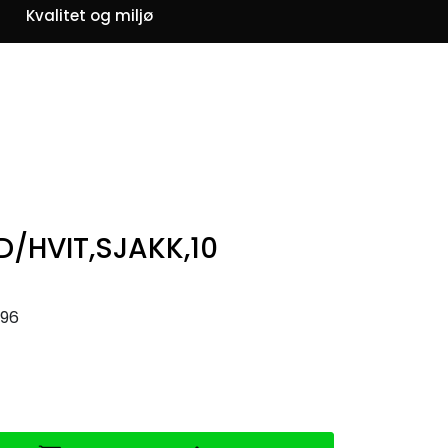
0
Kvalitet og miljø
Om oss
Favoritter
Logg inn
D/HVIT,SJAKK,10
96