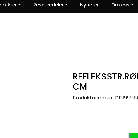
odukter
Reservedeler
Nyheter
Om oss
Ris og ros
REFLEKSSTR.RØ
CM
Produktnummer:
DE999999