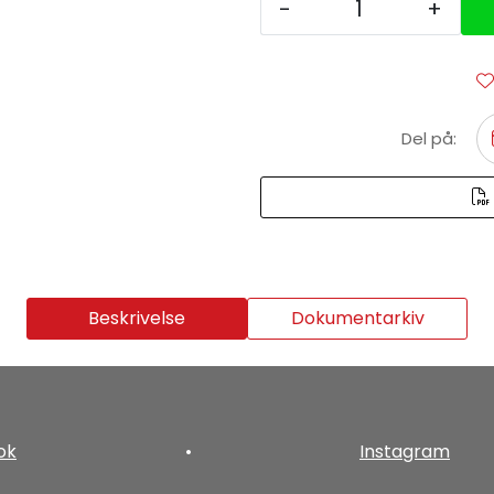
-
+
Del på:
Beskrivelse
Dokumentarkiv
ok
•
Instagram