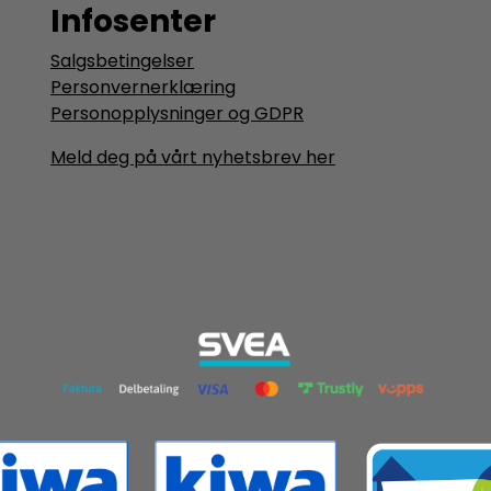
Infosenter
Salgsbetingelser
Personvernerklæring
Personopplysninger og GDPR
Meld deg på vårt nyhetsbrev her