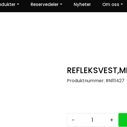
odukter
Reservedeler
Nyheter
Om oss
Ris og ros
REFLEKSVEST,M
Produktnummer:
RN111427
-
+