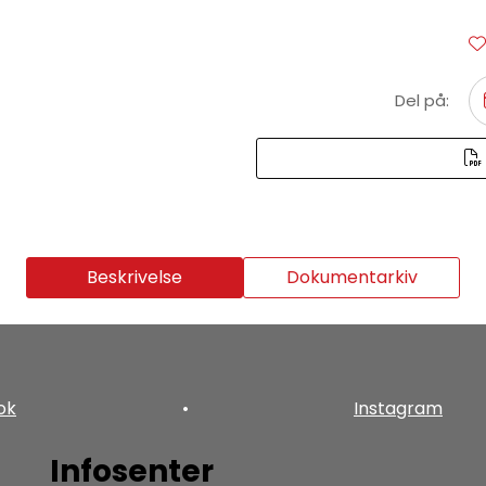
Del på:
Beskrivelse
Dokumentarkiv
ok
•
Instagram
Infosenter