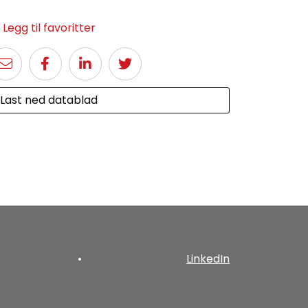
Legg til favoritter
Last ned datablad
•
LinkedIn