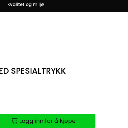
0
Kvalitet og miljø
Om oss
Favoritter
Logg inn
ED SPESIALTRYKK
Logg inn for å kjøpe