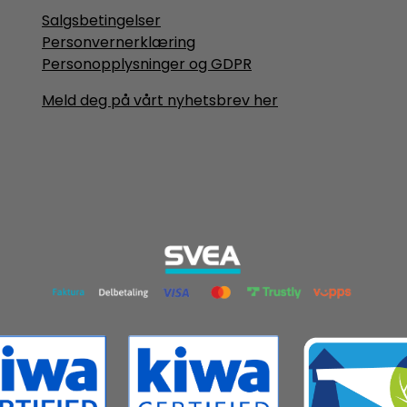
Salgsbetingelser
Personvernerklæring
Personopplysninger og GDPR
Meld deg på vårt nyhetsbrev her