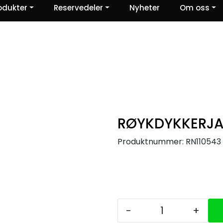
odukter
Reservedeler
Nyheter
Om oss
Ris og ros
RØYKDYKKERJA
Produktnummer:
RN110543
-
+