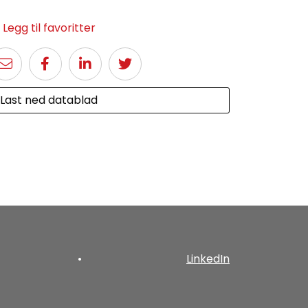
Legg til favoritter
Last ned datablad
•
LinkedIn