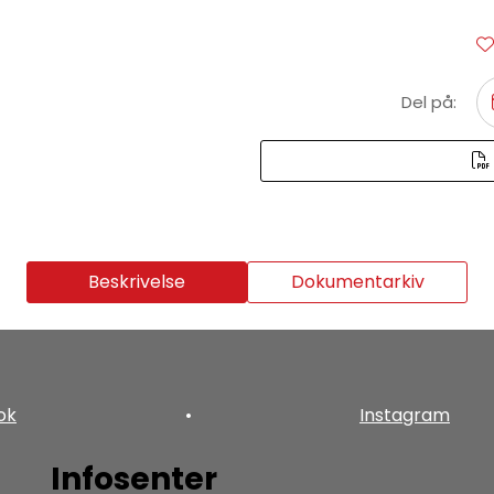
Del på:
Beskrivelse
Dokumentarkiv
ok
•
Instagram
Infosenter