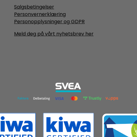
Salgsbetingelser
Personvernerklæring
Personopplysninger og GDPR
Meld deg på vårt nyhetsbrev her