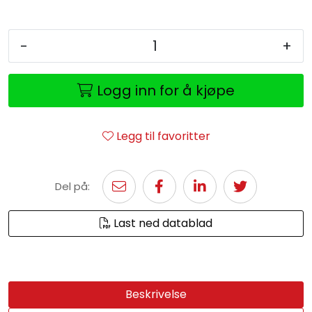
-
+
Logg inn for å kjøpe
Legg til favoritter
Del på:
Last ned datablad
Beskrivelse