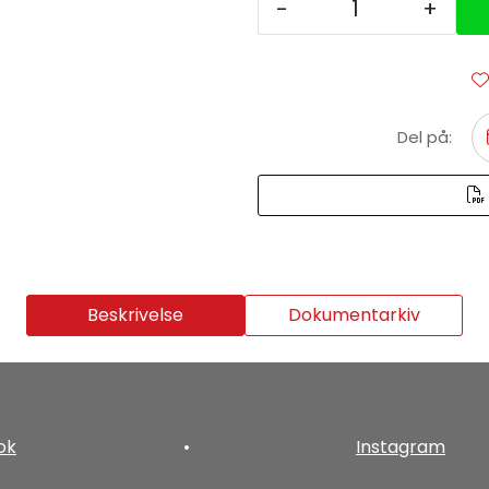
-
+
Del på:
Beskrivelse
Dokumentarkiv
ok
•
Instagram