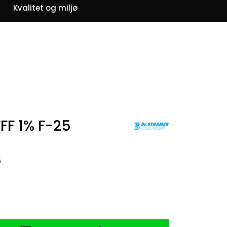
0
Kvalitet og miljø
Om oss
Favoritter
Logg inn
F 1% F-25
5