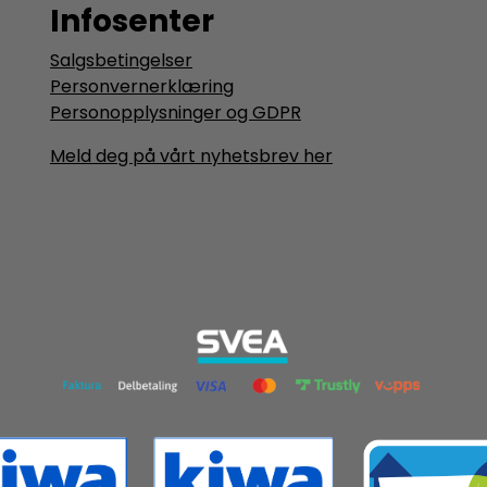
Infosenter
Salgsbetingelser
Personvernerklæring
Personopplysninger og GDPR
Meld deg på vårt nyhetsbrev her