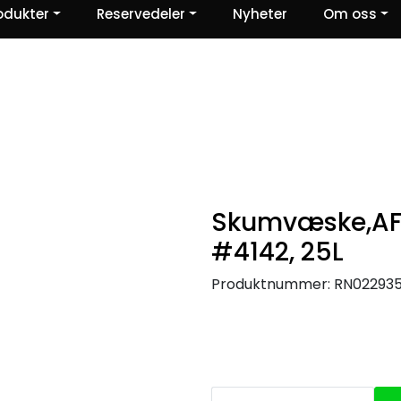
odukter
Reservedeler
Nyheter
Om oss
Ris og ros
Skumvæske,AFF
#4142, 25L
Produktnummer:
RN02293