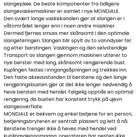
slangepleie. De beste komponenter fra tidligere
slangevaskemaskiner er samlet i nye MONDIALE.
Den svært lange vaskekanalen gjør at slangen er i
våtområdet lenger enn i noen andre maskiner.
Dermed fjernes smuss mer skånsomt i den optimale
slangeføringen. Slangen blir spylt av to vanndyser før
og etter børstingen. Vaskingen og den selvstendige
Transport av slangen gjennom maskinen utfører to
nye børster med lang, skånsomt rengjørende bust.
Kuplingen festes i inngangsåpningen og trekkes inn.
Den faste akseavstanden til børstene og den lange
rengjøringsbusten gjør at det ikke lenger nødvendig å
heve børsten med hendel. Følgelig oppnås en optimal
rengjøring, da busten har konstant trykk på ujevn
slangeoverflate.
MONDIALE er bekvem og enkel betjene for en person,
betjeningsbryteren er sentralt plassert og lett å nå.
Børstene trenger ikke å heves med hendel ved
kuplingsgjennomgang, operatøren har nesten ikke