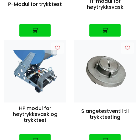
H-modul for
P-Modul for trykktest
høytrykksvask
HP modul for
Slangetestventil til
høytrykksvask og
trykktesting
trykktest