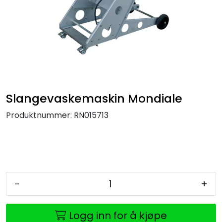
Slangevaskemaskin Mondiale
Produktnummer:
RN015713
-
+
Logg inn for å kjøpe