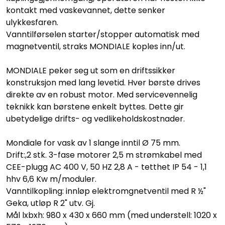
kontakt med vaskevannet, dette senker
ulykkesfaren.
Vanntilførselen starter/stopper automatisk med
magnetventil, straks MONDIALE koples inn/ut.
MONDIALE peker seg ut som en driftssikker
konstruksjon med lang levetid. Hver børste drives
direkte av en robust motor. Med servicevennelig
teknikk kan børstene enkelt byttes. Dette gir
ubetydelige drifts- og vedlikeholdskostnader.
Mondiale for vask av 1 slange inntil Ø 75 mm.
Drift:,2 stk. 3-fase motorer 2,5 m strømkabel med
CEE-plugg AC 400 V, 50 HZ 2,8 A - tetthet IP 54 - 1,1
hhv 6,6 Kw m/moduler.
Vanntilkopling: innløp elektromgnetventil med R ½"
Geka, utløp R 2" utv. Gj.
Mål lxbxh: 980 x 430 x 660 mm (med understell: 1020 x