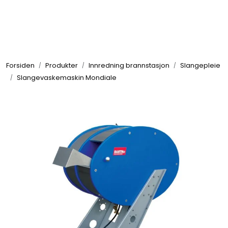
Skip to main content
Brannbiler
Forsiden
Produkter
Innredning brannstasjon
Slangepleie
Produkter
Slangevaskemaskin Mondiale
Reservedeler
Nyheter
Om oss
Kvalitet og miljø