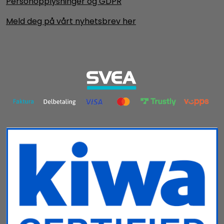
Personopplysninger og GDPR
Meld deg på vårt nyhetsbrev her