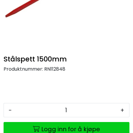
Stålspett 1500mm
Produktnummer:
RN112848
-
+
Logg inn for å kjøpe