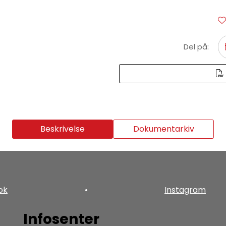
Del på:
Beskrivelse
Dokumentarkiv
ok
•
Instagram
Infosenter