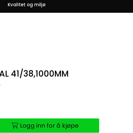
0
Kvalitet og miljø
Om oss
Favoritter
Logg inn
AL 41/38,1000MM
4
Logg inn for å kjøpe