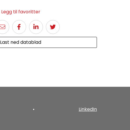
Legg til favoritter
Last ned datablad
•
LinkedIn