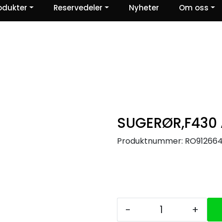
odukter
Reservedeler
Nyheter
Om oss
Ris og ros
SUGERØR,F430 
Produktnummer:
RO91266
-
+