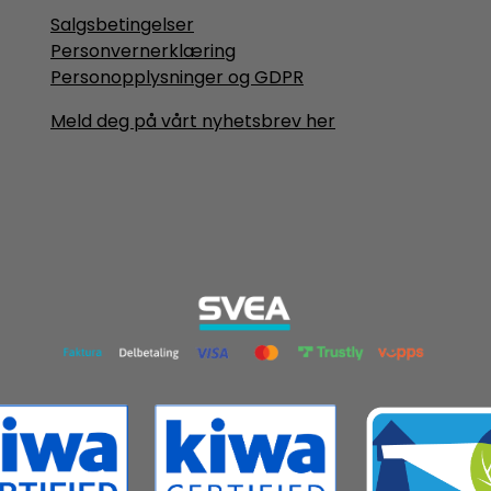
Salgsbetingelser
Personvernerklæring
Personopplysninger og GDPR
Meld deg på vårt nyhetsbrev her