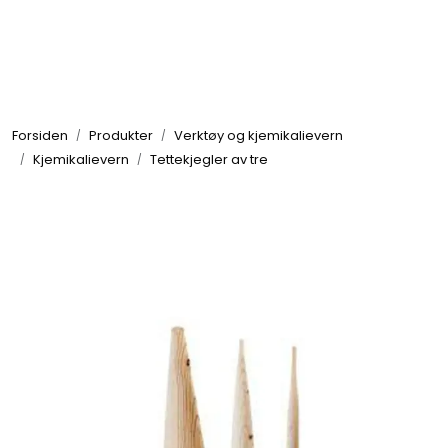
Skip to main content
Brannbiler
Forsiden
Produkter
Verktøy og kjemikalievern
Produkter
Kjemikalievern
Tettekjegler av tre
Reservedeler
Nyheter
Om oss
Kvalitet og miljø