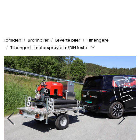
Skip to main content
Brannbiler
Forsiden
Brannbiler
Leverte biler
Tilhengere
Produkter
Tilhenger til motorsprøyte m/DIN feste
Reservedeler
Nyheter
Om oss
Kvalitet og miljø