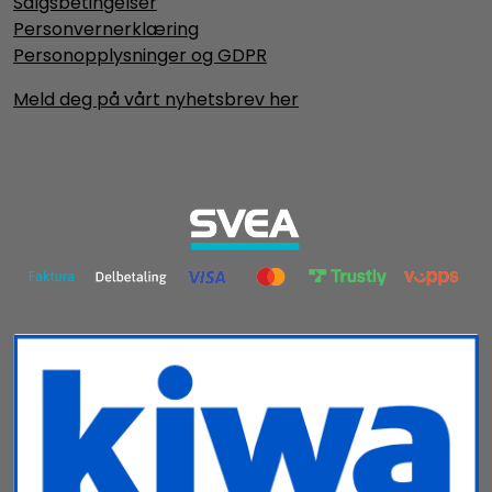
Salgsbetingelser
Personvernerklæring
Personopplysninger og GDPR
Meld deg på vårt nyhetsbrev her