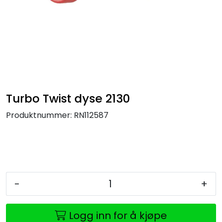
Turbo Twist dyse 2130
Produktnummer:
RN112587
-
+
Logg inn for å kjøpe