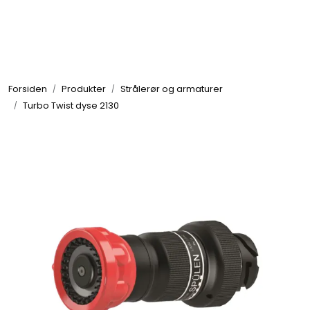
Skip to main content
Brannbiler
Forsiden
Produkter
Strålerør og armaturer
Produkter
Turbo Twist dyse 2130
Reservedeler
Nyheter
Om oss
Kvalitet og miljø