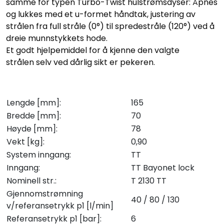
samme for typen Turbo-Twist hulstrømsdyser: Åpnes
og lukkes med et u-formet håndtak, justering av
strålen fra full stråle (0°) til spredestråle (120°) ved å
dreie munnstykkets hode.
Et godt hjelpemiddel for å kjenne den valgte
strålen selv ved dårlig sikt er pekeren.
Lengde [mm]:
165
Bredde [mm]:
70
Høyde [mm]:
78
Vekt [kg]:
0,90
System inngang:
TT
Inngang:
TT Bayonet lock
Nominell str.:
T 2130 TT
Gjennomstrømning
40 / 80 / 130
v/referansetrykk p1 [l/min]
Referansetrykk p1 [bar]:
6