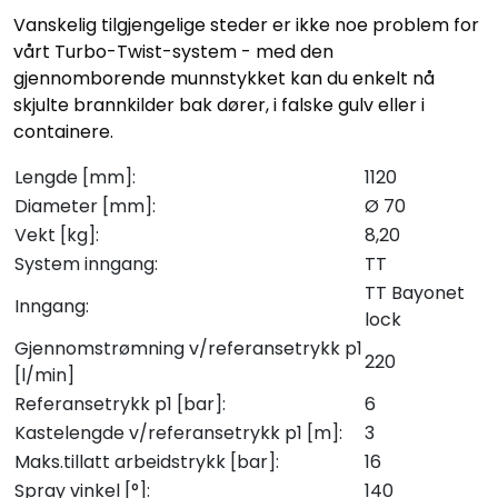
Vanskelig tilgjengelige steder er ikke noe problem for
vårt Turbo-Twist-system - med den
gjennomborende munnstykket kan du enkelt nå
skjulte brannkilder bak dører, i falske gulv eller i
containere.
Lengde [mm]:
1120
Diameter [mm]:
Ø 70
Vekt [kg]:
8,20
System inngang:
TT
TT Bayonet
Inngang:
lock
Gjennomstrømning v/referansetrykk p1
220
[l/min]
Referansetrykk p1 [bar]:
6
Kastelengde v/referansetrykk p1 [m]:
3
Maks.tillatt arbeidstrykk [bar]:
16
Spray vinkel [°]:
140