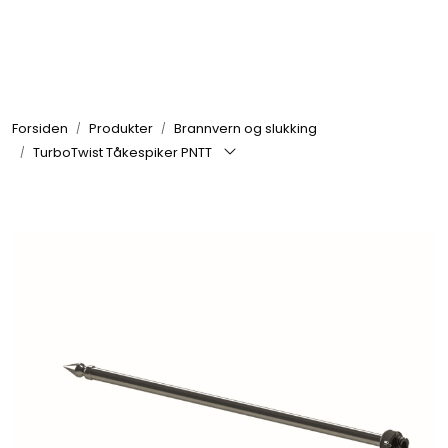
Skip to main content
Brannbiler
Forsiden
Produkter
Brannvern og slukking
Produkter
TurboTwist Tåkespiker PNTT
Reservedeler
Nyheter
Om oss
Kvalitet og miljø