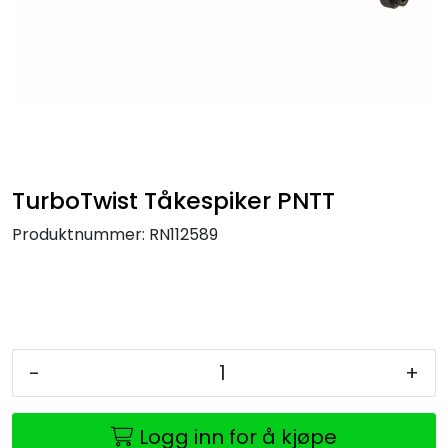
TurboTwist Tåkespiker PNTT
Produktnummer:
RN112589
-
+
Logg inn for å kjøpe