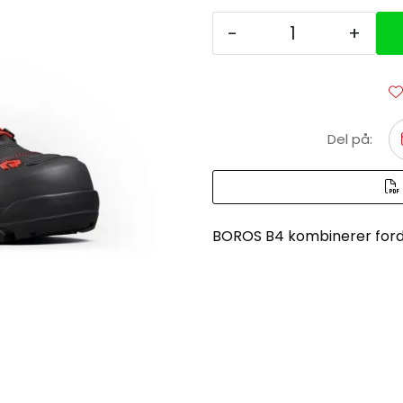
-
+
Del på:
BOROS B4 kombinerer forde