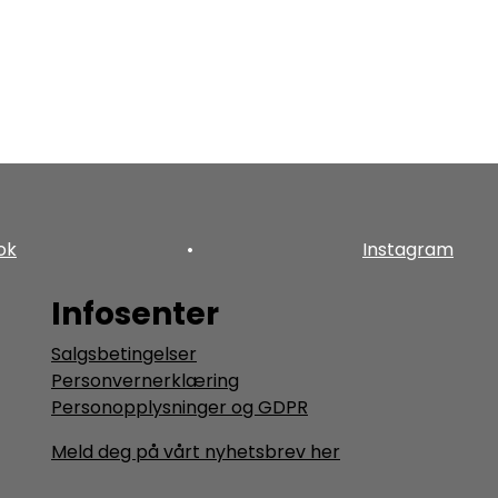
ok
•
Instagram
Infosenter
Salgsbetingelser
Personvernerklæring
Personopplysninger og GDPR
Meld deg på vårt nyhetsbrev her