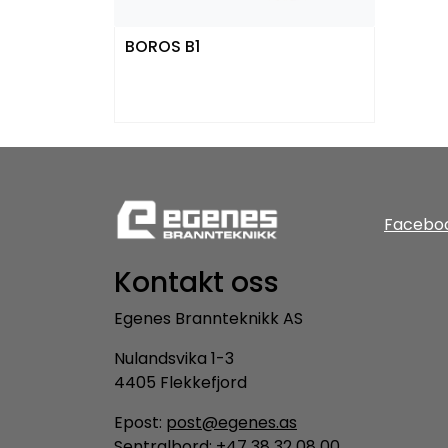
BOROS B1
Facebo
Kontakt oss
Egenes Brannteknikk AS
Nulandsvika 1-3
4405 Flekkefjord
Epost:
post@egenes.as
Sentralbord: +47 38 32 08 00