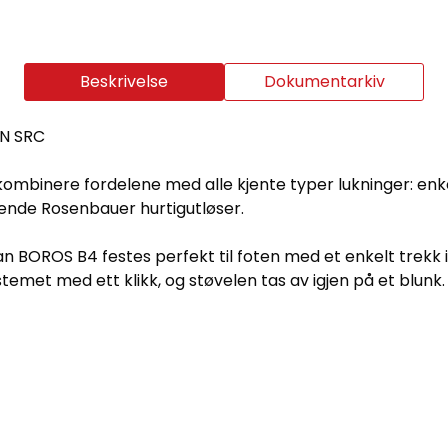
Beskrivelse
Dokumentarkiv
 AN SRC
mbinere fordelene med alle kjente typer lukninger: enkel 
rende Rosenbauer hurtigutløser.
 BOROS B4 festes perfekt til foten med et enkelt trekk 
t med ett klikk, og støvelen tas av igjen på et blunk. I til