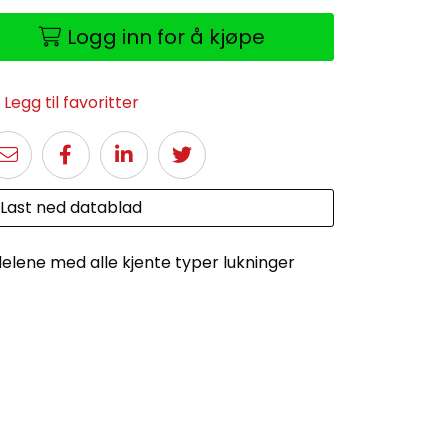
Logg inn for å kjøpe
Legg til favoritter
Last ned datablad
lene med alle kjente typer lukninger