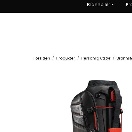
Skip to main content
Brannbiler
Pr
|
|
|
Nyheter
Om oss
Kontakt Oss
Forsiden
Produkter
Personlig utstyr
Brannst