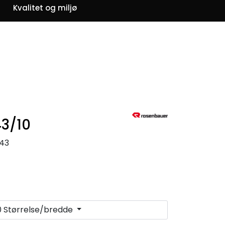
0
Kvalitet og miljø
Om oss
Favoritter
Logg inn
43/10
43
0 Størrelse/bredde