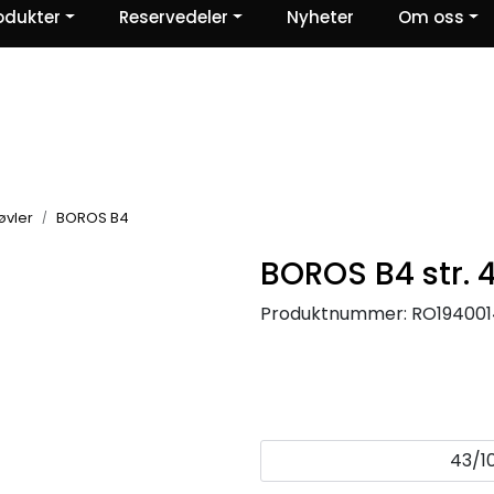
odukter
Reservedeler
Nyheter
Om oss
Ris og ros
øvler
BOROS B4
BOROS B4 str. 
Produktnummer:
RO194001
43/1