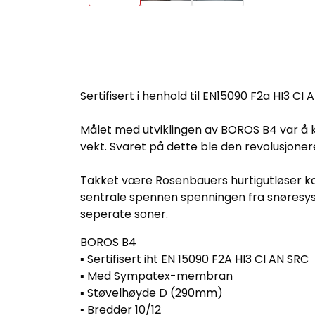
Sertifisert i henhold til EN15090 F2a HI3 CI
Målet med utviklingen av BOROS B4 var å ko
vekt. Svaret på dette ble den revolusjone
Takket være Rosenbauers hurtigutløser kan
sentrale spennen spenningen fra snøresysteme
seperate soner.
BOROS B4
▪ Sertifisert iht EN 15090 F2A HI3 CI AN SRC
▪ Med Sympatex-membran
▪ Støvelhøyde D (290mm)
▪ Bredder 10/12