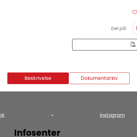
Del på:
Beskrivelse
Dokumentarkiv
ok
•
Instagram
Infosenter