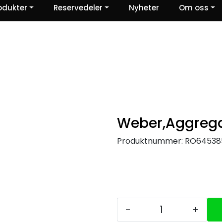
odukter
Reservedeler
Nyheter
Om oss
Ris og ros
Weber,Aggreg
Produktnummer:
RO64538
-
+