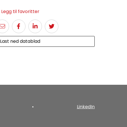
Legg til favoritter
Last ned datablad
•
LinkedIn