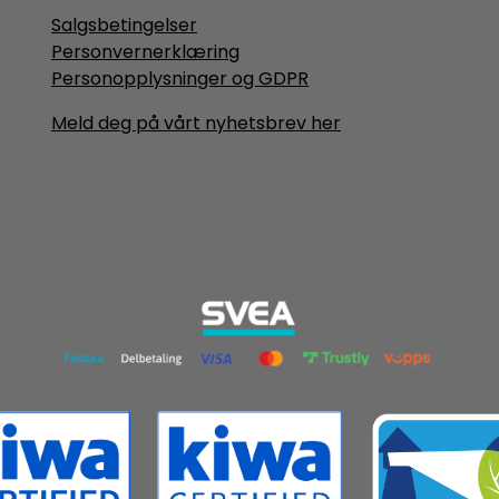
Salgsbetingelser
Personvernerklæring
Personopplysninger og GDPR
Meld deg på vårt nyhetsbrev her