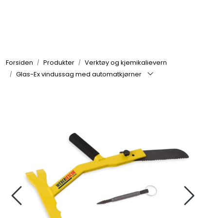
Skip to main content
Brannbiler
Forsiden
Produkter
Verktøy og kjemikalievern
Produkter
Glas-Ex vindussag med automatkjørner
Reservedeler
Nyheter
Om oss
Kvalitet og miljø