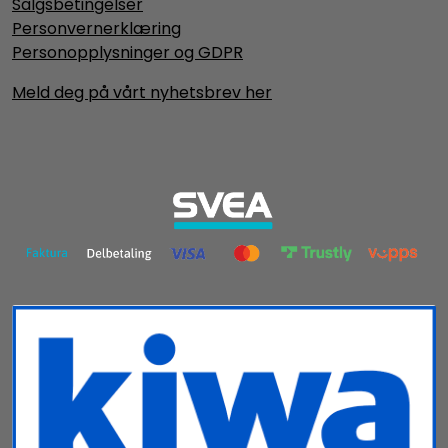
Salgsbetingelser
Personvernerklæring
Personopplysninger og GDPR
Meld deg på vårt nyhetsbrev her