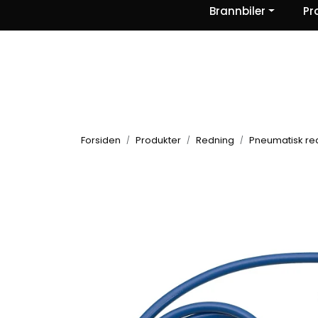
Skip to main content
Brannbiler
Pr
|
|
|
Nyheter
Om oss
Kontakt Oss
Forsiden
Produkter
Redning
Pneumatisk re