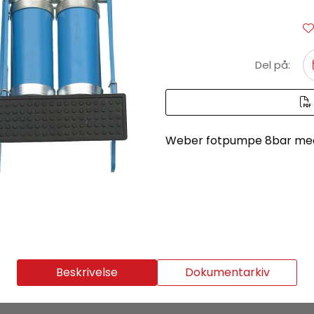
Del på:
Weber fotpumpe 8bar med s
Beskrivelse
Dokumentarkiv