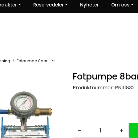
odukter
Reservedeler
Nyheter
Om oss
Ris og ros
dning
Fotpumpe 8bar
Fotpumpe 8ba
Produktnummer:
RN111832
-
+