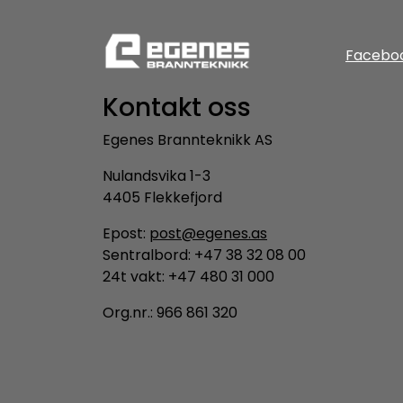
Facebo
Kontakt oss
Egenes Brannteknikk AS
Nulandsvika 1-3
4405 Flekkefjord
Epost:
post@egenes.as
Sentralbord: +47 38 32 08 00
24t vakt: +47 480 31 000
Org.nr.: 966 861 320