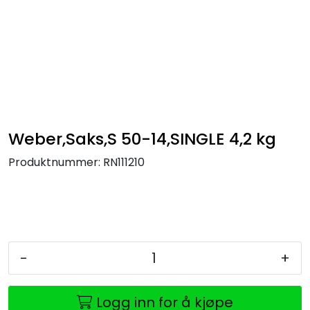
Skip to main content
Brannbiler
Produkter
Reservedeler
Weber,Saks,S 50-14,SINGLE 4,2 kg
Produktnummer:
RN111210
Nyheter
Om oss
Kvalitet og miljø
-
+
Logg inn for å kjøpe