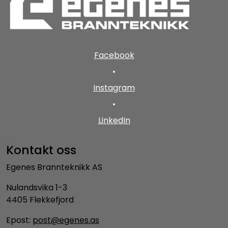
Facebook
•
Instagram
•
LinkedIn
Kontakt oss
Egenes Brannteknikk AS
Nulandsvika 1-3
4405 Flekkefjord
Epost:
post@egenes.as