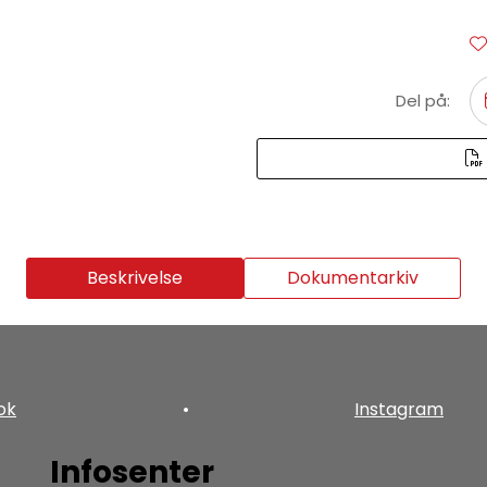
Del på:
Beskrivelse
Dokumentarkiv
ok
•
Instagram
Infosenter