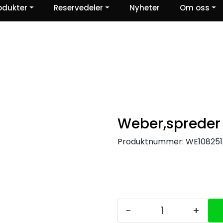
odukter
Reservedeler
Nyheter
Om oss
Ris og ros
Weber,spreder S
Produktnummer:
WE108251
-
+