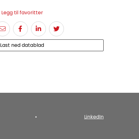
Legg til favoritter
Last ned datablad
•
LinkedIn