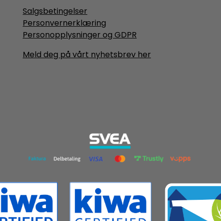
Salgsbetingelser
Personvernerklæring
Personopplysninger og GDPR
Meld deg på vårt nyhetsbrev her