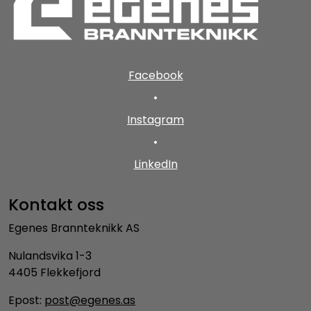
Facebook
•
Instagram
•
LinkedIn
Kontakt oss
Egenes Brannteknikk AS
Nulandsvika 1-3
4405 Flekkefjord
Epost:
post@egenes.as