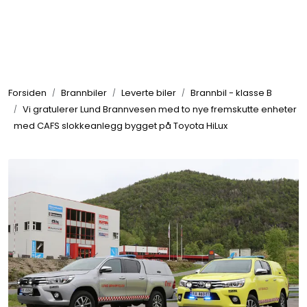
Skip to main content
Brannbiler
Forsiden
Brannbiler
Leverte biler
Brannbil - klasse B
Produkter
Vi gratulerer Lund Brannvesen med to nye fremskutte enheter
med CAFS slokkeanlegg bygget på Toyota HiLux
Reservedeler
Nyheter
Om oss
Kvalitet og miljø