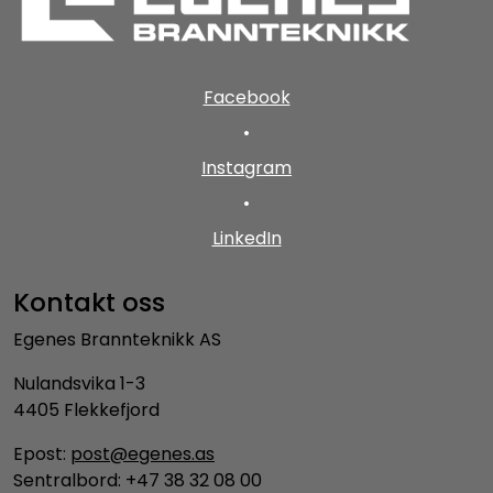
Facebook
•
Instagram
•
LinkedIn
Kontakt oss
Egenes Brannteknikk AS
Nulandsvika 1-3
4405 Flekkefjord
Epost:
post@egenes.as
Sentralbord: +47 38 32 08 00