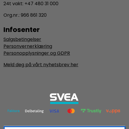
24t vakt: +47 480 31 000
Org.nr.: 966 861 320
Infosenter
Salgsbetingelser
Personvernerklæring
Personopplysninger og GDPR
Meld deg på vårt nyhetsbrev her