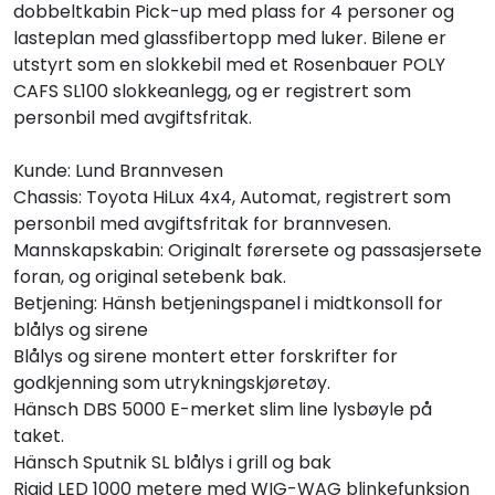
dobbeltkabin Pick-up med plass for 4 personer og
lasteplan med glassfibertopp med luker. Bilene er
utstyrt som en slokkebil med et Rosenbauer POLY
CAFS SL100 slokkeanlegg, og er registrert som
personbil med avgiftsfritak.
Kunde: Lund Brannvesen
Chassis: Toyota HiLux 4x4, Automat, registrert som
personbil med avgiftsfritak for brannvesen.
Mannskapskabin: Originalt førersete og passasjersete
foran, og original setebenk bak.
Betjening: Hänsh betjeningspanel i midtkonsoll for
blålys og sirene
Blålys og sirene montert etter forskrifter for
godkjenning som utrykningskjøretøy.
Hänsch DBS 5000 E-merket slim line lysbøyle på
taket.
Hänsch Sputnik SL blålys i grill og bak
Rigid LED 1000 metere med WIG-WAG blinkefunksjon