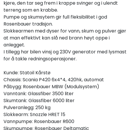
kjøre, den tar seg frem i krappe svinger og i ulendt
terreng som en krabbe.
Pumpe og skumsytem gir full fleksibilitet i god
Rosenbauer tradisjon.
Slokkearmen med dyser for vann, skum og pulver gjør
at man effektivt kan slå ned brann høyt oppe i
anlegget.
I tillegg har bilen vinsj og 230V generator med lysmast
for å takle redningsoperasjoner.
Kunde: Statoil Kårstø
Chassis: Scania P420 6x4*4, 420hk, automat
Påbygg: Rosenbauer MBW (Modulsystem)
Vanntank: Glassfiber 3500 liter
Skumtank: Glassfiber 6000 liter
Pulveranlegg: 250 kg
Slokkearm: Snozzle HRET 15
Vannpumpe: Rosenbauer R600
Skumpumpe: Rosenbauer Deltamatic