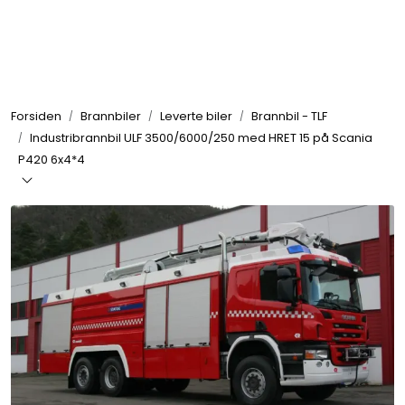
Skip to main content
Brannbiler
Forsiden
Brannbiler
Leverte biler
Brannbil - TLF
Produkter
Industribrannbil ULF 3500/6000/250 med HRET 15 på Scania
P420 6x4*4
Reservedeler
Nyheter
Om oss
Kvalitet og miljø